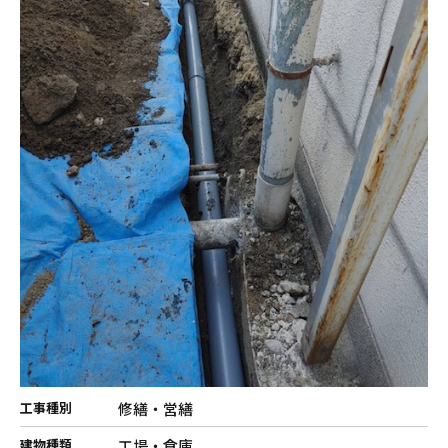
修繕・営繕
工事種別
工場・倉庫
建物種類