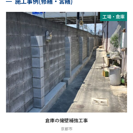
施工事例(修繕・営繕)
工場・倉庫
倉庫の擁壁補強工事
京都市